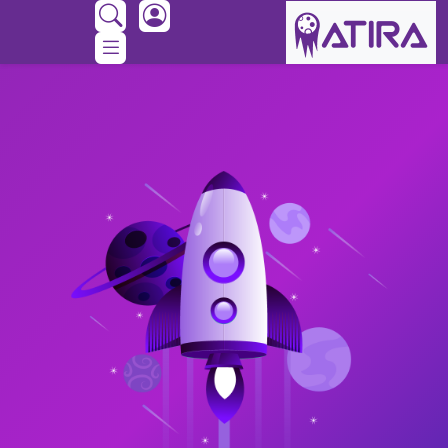
Ski
t
conten