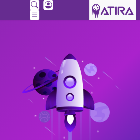
Ski
t
conten